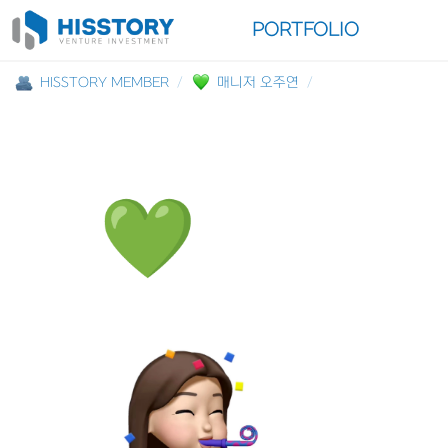
INVESTMENT
PORTFOLIO
HISSTORY MEMBER
/
매니저 오주연
/
💚