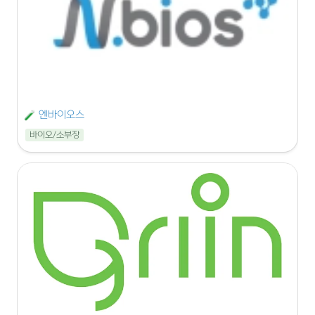
엔바이오스
바이오/소부장