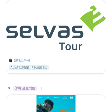
셀바스투어
AI/핀테크/모빌리티/프롭테크
영화 프로젝트
1