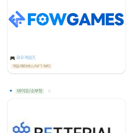
파우게임즈
게임/메타버스/NFT/뷰티
바이오/소부장
8