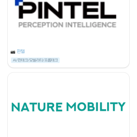
핀텔
AI/핀테크/모빌리티/프롭테크