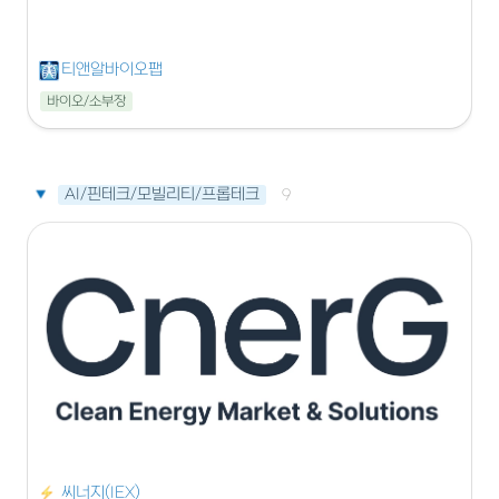
🩻
티앤알바이오팹
바이오/소부장
AI/핀테크/모빌리티/프롭테크
9
씨너지(IEX)