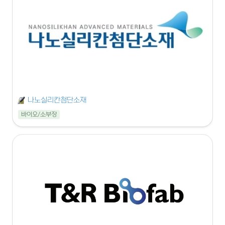
나노실리칸첨단소재
바이오/소부장