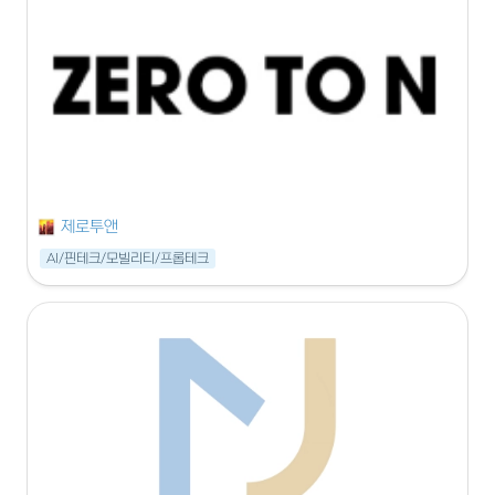
제로투앤
AI/핀테크/모빌리티/프롭테크