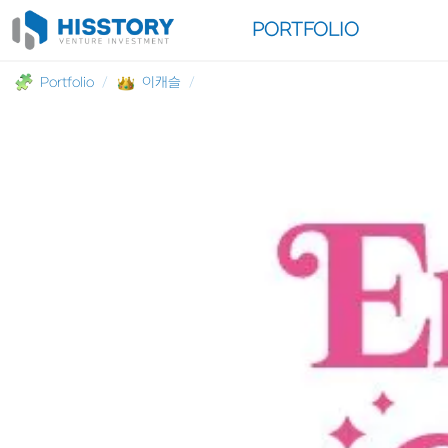
INVESTMENT
PORTFOLIO
Portfolio
/
이캐슬
/